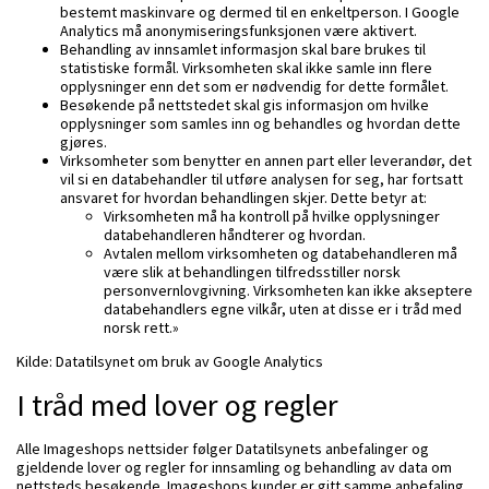
bestemt maskinvare og dermed til en enkeltperson. I Google
Analytics må anonymiseringsfunksjonen være aktivert.
Behandling av innsamlet informasjon skal bare brukes til
statistiske formål. Virksomheten skal ikke samle inn flere
opplysninger enn det som er nødvendig for dette formålet.
Besøkende på nettstedet skal gis informasjon om hvilke
opplysninger som samles inn og behandles og hvordan dette
gjøres.
Virksomheter som benytter en annen part eller leverandør, det
vil si en databehandler til utføre analysen for seg, har fortsatt
ansvaret for hvordan behandlingen skjer. Dette betyr at:
Virksomheten må ha kontroll på hvilke opplysninger
databehandleren håndterer og hvordan.
Avtalen mellom virksomheten og databehandleren må
være slik at behandlingen tilfredsstiller norsk
personvernlovgivning. Virksomheten kan ikke akseptere
databehandlers egne vilkår, uten at disse er i tråd med
norsk rett.»
Kilde: Datatilsynet om bruk av Google Analytics
I tråd med lover og regler
Alle Imageshops nettsider følger Datatilsynets anbefalinger og
gjeldende lover og regler for innsamling og behandling av data om
nettsteds besøkende. Imageshops kunder er gitt samme anbefaling