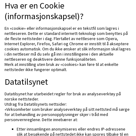
Hva er en Cookie
(informasjonskapsel)?
En «cookie» eller informasjonskapsel er en tekstfil som lagres i
nettleseren. Dette er standard internett-teknologi som benyttes på
de fleste nettsteder i dag. Flertallet av nettlesere som Opera,
Internet Explorer, Firefox, Safari og Chrome er innstilt til å akseptere
cookies automatisk. Om du ikke ønsker at slik informasjon skal lagres
i din nettleser må du selv gå inn i innstillingene i den aktuelle
nettleseren og deaktivere denne funksjonaliteten.
Merk at innstilling uten bruk av «cookies» kan føre til at enkelte
nettsteder ikke fungerer optimalt.
Datatilsynet
Datatilsynet har utarbeidet regler for bruk av analyseverktøy på
norske nettsteder.
Utdrag fra Datatilsynets nettsider:
«Virksomheter som bruker analyseverktøy på sitt nettsted må sørge
for at behandling av personopplysninger skjer i tråd med
personvernreglene. Dette innebærer at:
Etter innsamlingen anonymiseres eller endres IP-adressene
slik at besøkende på nettstedet ikke kan spores tilbake til en