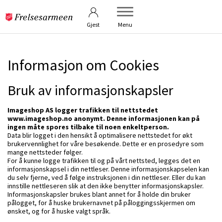
Betingelser
Kontakt oss
Gjest
Menu
Informasjon om Cookies
Bruk av informasjonskapsler
Imageshop AS logger trafikken til nettstedet
www.imageshop.no anonymt. Denne informasjonen kan på
ingen måte spores tilbake til noen enkeltperson.
Data blir logget i den hensikt å optimalisere nettstedet for økt
brukervennlighet for våre besøkende. Dette er en prosedyre som
mange nettsteder følger.
For å kunne logge trafikken til og på vårt nettsted, legges det en
informasjonskapsel i din nettleser. Denne informasjonskapselen kan
du selv fjerne, ved å følge instruksjonen i din nettleser. Eller du kan
innstille nettleseren slik at den ikke benytter informasjonskapsler.
Informasjonskapsler brukes blant annet for å holde din bruker
pålogget, for å huske brukernavnet på påloggingsskjermen om
ønsket, og for å huske valgt språk.